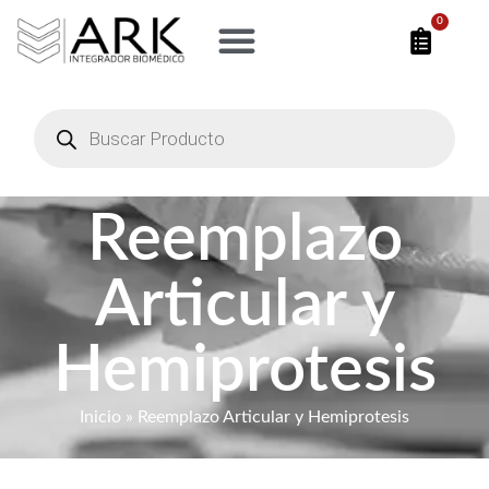
0
Reemplazo
Articular y
Hemiprotesis
Inicio
» Reemplazo Articular y Hemiprotesis