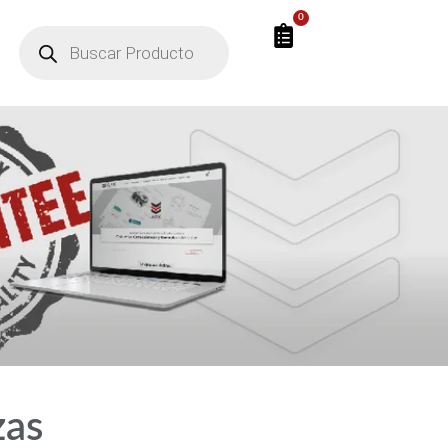
0
zas