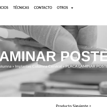
ICIOS
TÉCNICAS
CONTACTO
OTROS
AMINAR POST
olumna
»
Implantes Columna Cervical
» PLACA LAMINAR POST
Producto Siguiente >