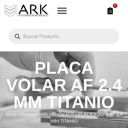
0
PLACA
VOLAR AF 2.4
MM TITANIO
Inicio
»
Osteosíntesis
»
Placas LCP
» PLACA VOLAR AF 2.4
MM TITANIO