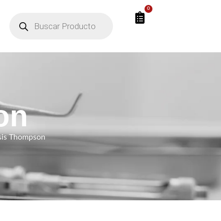
0
on
sis Thompson