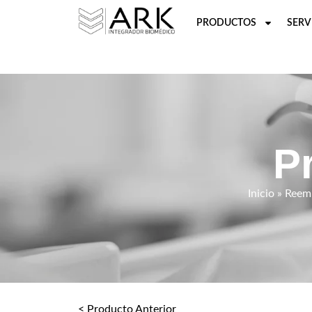
PRODUCTOS
SERV
P
Inicio
»
Reemp
< Producto Anterior