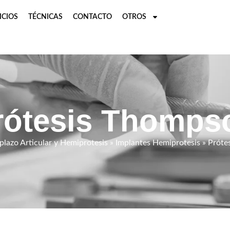
ICIOS
TÉCNICAS
CONTACTO
OTROS
rótesis Thomps
lazo Articular y Hemiprotesis
»
Implantes Hemiprotesis
» Próte