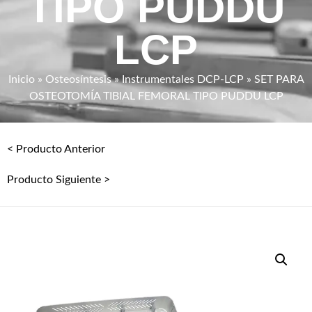
TIPO PUDDU
LCP
Inicio
»
Osteosíntesis
»
Instrumentales DCP-LCP
» SET PARA
OSTEOTOMÍA TIBIAL FEMORAL TIPO PUDDU LCP
< Producto Anterior
Producto Siguiente >