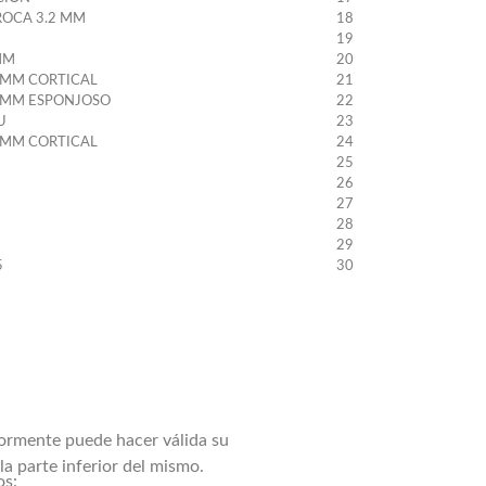
ROCA 3.2 MM
18
19
MM
20
 MM CORTICAL
21
 MM ESPONJOSO
22
U
23
 MM CORTICAL
24
25
26
M
27
M
28
M
29
5
30
iormente puede hacer válida su
a parte inferior del mismo.
os: