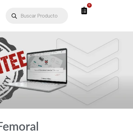
0
Femoral