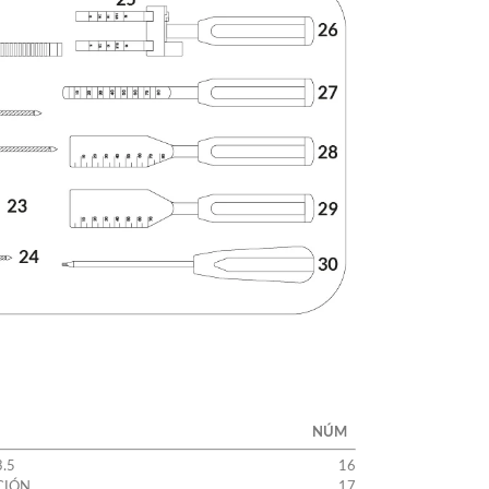
NÚM
.5
16
CIÓN
17