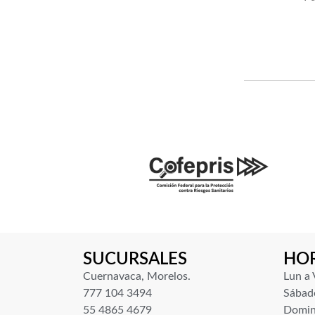
SUCURSALES
HO
Cuernavaca, Morelos.
Lun a 
777 104 3494
Sábado
55 4865 4679
Domin