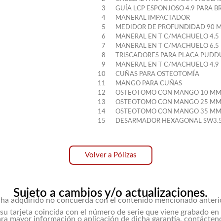
3
GUÍA LCP ESPONJOSO 4.9 PARA B
4
MANERAL IMPACTADOR
5
MEDIDOR DE PROFUNDIDAD 90 
6
MANERAL EN T C/MACHUELO 4.5
7
MANERAL EN T C/MACHUELO 6.5
8
TRISCADORES PARA PLACA PUDD
9
MANERAL EN T C/MACHUELO 4.9
10
CUÑAS PARA OSTEOTOMÍA
11
MANGO PARA CUÑAS
12
OSTEOTOMO CON MANGO 10 M
13
OSTEOTOMO CON MANGO 25 M
14
OSTEOTOMO CON MANGO 35 M
15
DESARMADOR HEXAGONAL SW3.
Volver a Pólizas
Sujeto a cambios y/o actualizaciones.
e ha adquirido no concuerda con el contenido mencionado anter
su tarjeta coincida con el número de serie que viene grabado en l
ra mayor información o aplicación de dicha garantía, contácten