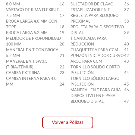
8.0 MM
16
SUJETADOR DE CLAVO
36
VÁSTAGO DE RIMA FLEXIBLE
ESTABILIZADOR EN T
37
7.5 MM
17
REGLETA PARA BLOQUEO
BROCA LARGA 4.0 MM CON
PROXIMAL
38
TOPE
18
REGLETA PARA DISPOSITIVO
BROCA LARGA 5.2 MM
19
DISTAL
39
MEDIDOR DE PROFUNDIDAD
T CANULADA PARA
100 MM
20
REDUCCIÓN
40
MANERAL EN T CON BROCA
CHAQUETERA PARA CCM
41
5.2 MM
21
PUNZÓN INICIADOR CURVO
42
MANERAL EN T SW3.5
ARCO PARA CCM
43
(TIBIA/FÉMUR)
22
TORNILLO SÓLIDO CORTO
CAMISA EXTERNA
23
P/SUJECIÓN
44
CAMISA INTERNA PARA 4.0
TORNILLO SÓLIDO LARGO
MM
24
P/SUJECIÓN
45
MANERAL EN T PARA GUÍA
46
DISPOSITIVO EN E PARA
BLOQUEO DISTAL
47
Volver a Pólizas