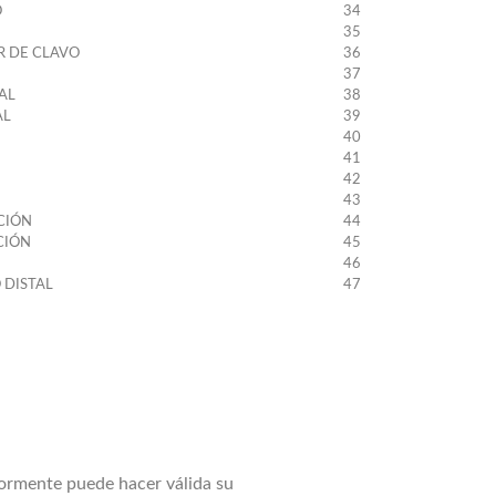
O
34
35
R DE CLAVO
36
37
AL
38
AL
39
40
41
42
43
CIÓN
44
CIÓN
45
46
 DISTAL
47
iormente puede hacer válida su