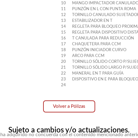
10
MANGO IMPACTADOR CANULAD
11
PUNZÓN EN L CON PUNTA ROMA
12
TORNILLO CANULADO SUJETADO
13
ESTABILIZADOR EN T
14
REGLETA PARA BLOQUEO PROXIM
15
REGLETA PARA DISPOSITIVO DIST
16
T CANULADA PARA REDUCCIÓN
17
CHAQUETERA PARA CCM
18
PUNZÓN INICIADOR CURVO
19
ARCO PARA CCM
20
TORNILLO SÓLIDO CORTO P/SUJE
21
TORNILLO SÓLIDO LARGO P/SUJE
22
MANERAL EN T PARA GUÍA
23
DISPOSITIVO EN E PARA BLOQUEO
24
Volver a Pólizas
Sujeto a cambios y/o actualizaciones.
e ha adquirido no concuerda con el contenido mencionado anter