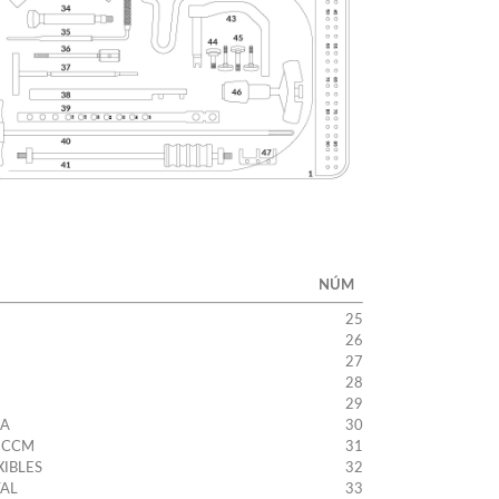
NÚM
25
26
27
28
29
MA
30
R CCM
31
XIBLES
32
TAL
33