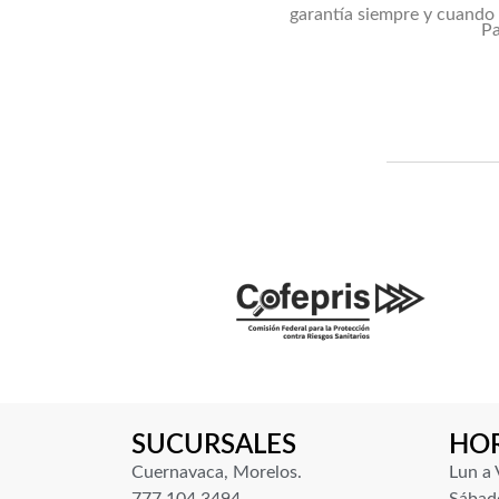
garantía siempre y cuando 
Pa
SUCURSALES
HO
Cuernavaca, Morelos.
Lun a 
777 104 3494
Sábado