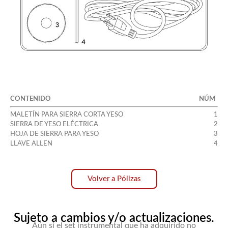
CONTENIDO
NÚM
MALETÍN PARA SIERRA CORTA YESO
1
SIERRA DE YESO ELÉCTRICA
2
HOJA DE SIERRA PARA YESO
3
LLAVE ALLEN
4
Volver a Pólizas
Sujeto a cambios y/o actualizaciones.
Aún si el set instrumental que ha adquirido no