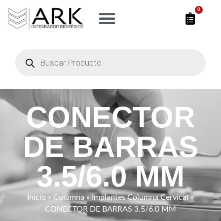
0
CONECTOR
DE BARRAS
3.5/6.0 MM
Inicio
»
Columna
»
Implantes Columna Cervical
»
CONECTOR DE BARRAS 3.5/6.0 MM